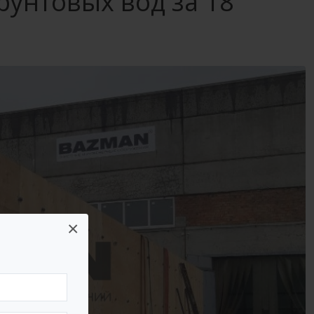
рунтовых вод за 18
×