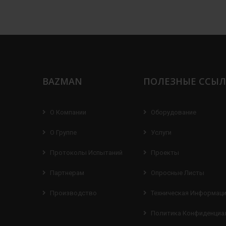
BAZMAN
ПОЛЕЗНЫЕ ССЫ
О Компании
Оборудование
О Группе
Услуги
Протоколы Испытаний
Проекты
Партнерам
Опросные Листы
Производство
Техническая Информац
Политика Конфиденциа