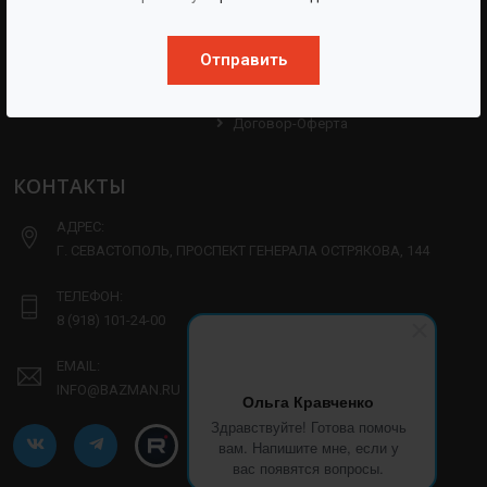
Партнерам
Техническая Информация
Производство
Отправить
Политика Конфиденциальности
Договор-Оферта
КОНТАКТЫ
АДРЕС:
Г. СЕВАСТОПОЛЬ, ПРОСПЕКТ ГЕНЕРАЛА ОСТРЯКОВА, 144
ТЕЛЕФОН:
8 (918) 101-24-00
EMAIL:
INFO@BAZMAN.RU
Ольга Кравченко
Здравствуйте! Готова помочь
вам. Напишите мне, если у
вас появятся вопросы.