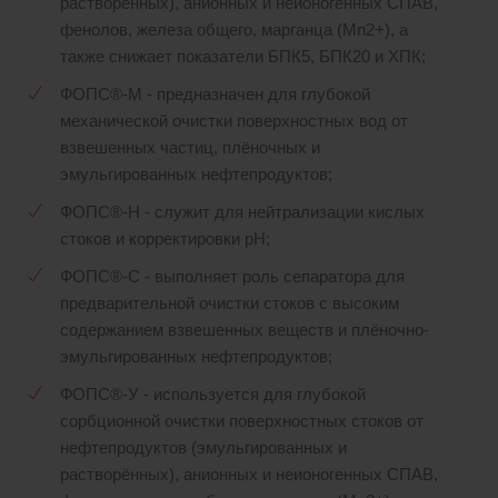
растворённых), анионных и неионогенных СПАВ,
фенолов, железа общего, марганца (Mn2+), а
также снижает показатели БПК5, БПК20 и ХПК;
ФОПС®-М - предназначен для глубокой
механической очистки поверхностных вод от
взвешенных частиц, плёночных и
эмульгированных нефтепродуктов;
ФОПС®-Н - служит для нейтрализации кислых
стоков и корректировки рН;
ФОПС®-С - выполняет роль сепаратора для
предварительной очистки стоков с высоким
содержанием взвешенных веществ и плёночно-
эмульгированных нефтепродуктов;
ФОПС®-У - используется для глубокой
сорбционной очистки поверхностных стоков от
нефтепродуктов (эмульгированных и
растворённых), анионных и неионогенных СПАВ,