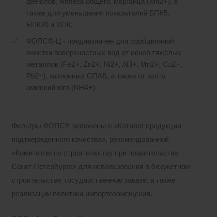
фенолов, железа общего, марганца (Mn2+), а
также для уменьшения показателей БПК5,
БПК20 и ХПК;
ФОПС®-Ц - предназначен для сорбционной
очистки поверхностных вод от ионов тяжёлых
металлов (Fe2+, Zn2+, Ni2+, Al3+, Mn2+, Cu2+,
Pb2+), катионных СПАВ, а также от азота
аммонийного (NH4+);
Фильтры ФОПС® включены в «Каталог продукции
подтвержденного качества», рекомендованной
«Комитетом по строительству при правительстве
Санкт-Петербурга» для использования в бюджетном
строительстве, государственном заказе, а также
реализации политики импортозамещения.