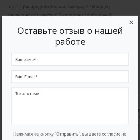
где: 1 - распределительная камера; 2 - колодец
механической очистки; 3 - колодец сорбционной
×
очистки I (нефтепродукты);
Оставьте отзыв о нашей
работе
4 - колодец сорбционной очистки II (тяжелые
металлы); 5 - контрольный колодец.
Цельные опорные
кольца ОК
Плита
Тип
перекрыт
Наименование
Изображение
ФОПС®
с соосны
отверсти
Нажимая на кнопку "Отправить", вы даете согласие на
ФОПС®-