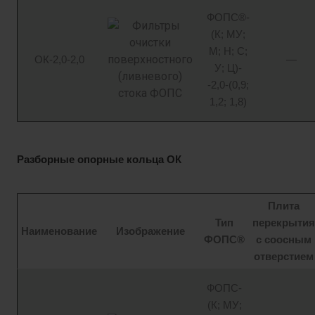
ФОПС®-
(К; МУ;
М; Н; С;
ОК-2,0-2,0
—
У; Ц)-
-2,0-(0,9;
1,2; 1,8)
Разборные опорные кольца ОК
Плита
Тип
перекрытия
Наименование
Изображение
ФОПС®
с соосным
отверстием
ФОПС-
(К; МУ;