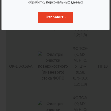
обработку
персональных данных
(К; МУ;
М; Н; С;
Отправить
ОК-0,7-0,58
У; Ц)--
—
(0,58;
0,7)-(0,9;
1,2; 1,8)
ФОПС®-
(К; МУ;
М; Н; С;
ОК-1,0-0,58-А
У; Ц)--
ПП10
(0,58;
0,7)-(0,9;
1,2; 1,8)
ФОПС®-
(К; МУ;
М; Н; С;