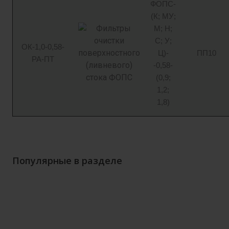
ФОПС-
(К; МУ;
М; Н;
С; У;
ОК-1,0-0,58-
Ц)-
ПП10
РА-ПТ
-0,58-
(0,9;
1,2;
1,8)
Популярные в разделе