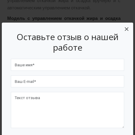
управлением откачкой жира и осадка вручную и с
автоматическим управлением откачкой.
Модель с управлением откачкой жира и осадка
×
вручную:
Оставьте отзыв о нашей
работе
Корпус сварной из полиэтилена высокой
плотности;
Патрубки входа и выхода обеспечивают
соединение с системой канализации;
На корпусе предусмотрена возможность
подсоединения вентиляционной трубы;
На отводах из корпуса предусмотрены шаровые
вентили – для откачки жира в верхней части
корпуса, для откачки осадка в нижней части
корпуса;
Для визуального контроля качества откачки на