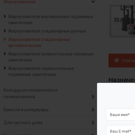
Жироуловители
Жироуловители вертикальные подземные
самотечные
Жироуловители стационарные ручные
Жироуловители стационарные
автоматические
Жироуловители прямоугольные наземные
самотечные
Описа
Жироуловители горизонтальные
подземные самотечные
Назначе
Колодцы из полиэтилена и
полипропилена
Жироуловит
Емкости и резервуары
Эти модели 
BAZMAN ЖЛ -
Для частного дома
управлением