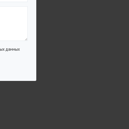
ации;
 трубы.
ых данных