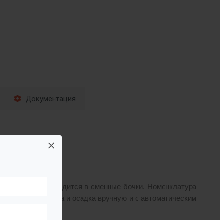
Документация
×
а и осадка производится в сменные бочки. Номенклатура
ем откачкой жира и осадка вручную и с автоматическим