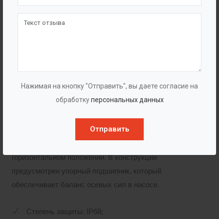
самым достигается снижение износа компонентов
проточной части). Для избежания повреждения и
запутывания кабеля, он фиксируется снаружи на
корпусе насоса с помощью специальной стяжки.
Электродвигатель
Нажимая на кнопку "Отправить", вы даете согласие на
обработку
персональных данных
В качестве привода используется погружной масло-
водозаполненный электродвигатель со степенью
Отправить
защиты IP68. Конструкция электродвигателя
допускает эксплуатацию агрегата в вертикальном и
горизонтальном положении. В конструкции
предусмотрен упорный подшипник, который
обеспечивает баланс осевых сил в насосе.
Степень защиты: IP68;