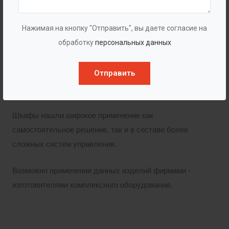
установки во взрывоопасных зонах. Широкий
модельный ряд применяемых элементов управления
Нажимая на кнопку "Отправить", вы даете согласие на
позволяет изготавливать шкафы различного
обработку
персональных данных
назначения.
Отправить
Окраска корпуса может быть выполнена по
требованиям заказчика в необходимый цвет.
Шкафы нашли широкое применение как
самостоятельное решение, так и в составе более
сложных систем управления.
Возможно применения данных изделий фирмами -
изготовителями комплексного оборудования.