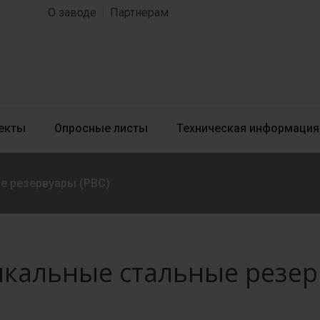
О заводе
Партнерам
екты
Опросные листы
Техническая информация
е резервуары (РВС)
кальные стальные резер