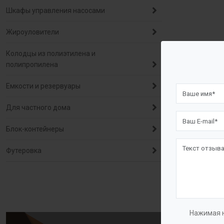
Шкафы управления насосами
Жироуловители
Колодцы из полиэтилена и
полипропилена
Емкости и резервуары
Для частного дома
Блок-контейнеры
Футеровка
Нажимая н