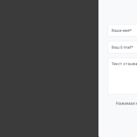
Именно 
нашей к
надежну
Есть 2 вида
1) Футеровк
Все зависит 
после изгот
наносится н
что обеспеч
Нажимая н
Другое дело
том числе и
этот весьма
Преиму