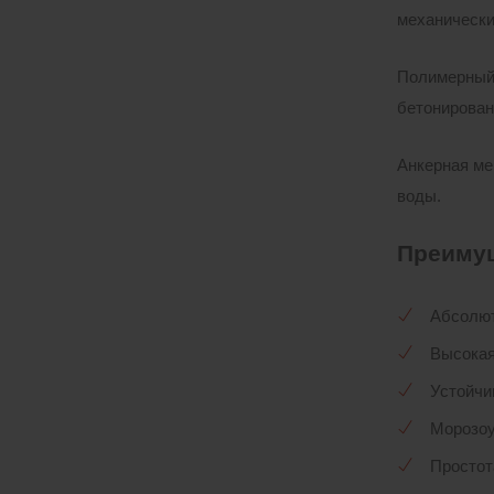
механически
Полимерный 
бетонирован
Анкерная ме
воды.
Преиму
Абсолют
Высокая
Устойчи
Морозоу
Простот