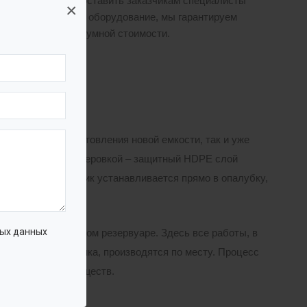
имого готовы предоставить заказчикам специалисты
×
нное высокоточное оборудование, мы гарантируем
и и по вполне разумной стоимости.
ак в процессе изготовления новой емкости, так и уже
 ГИС колодцы с футеровкой – защитный HDPE слой
ый в кольцо пластик устанавливается прямо в опалубку,
ых данных
например, в стальном резервуаре. Здесь все работы, в
ная сварка пластика, производятся по месту. Процесс
щественных преимуществ.