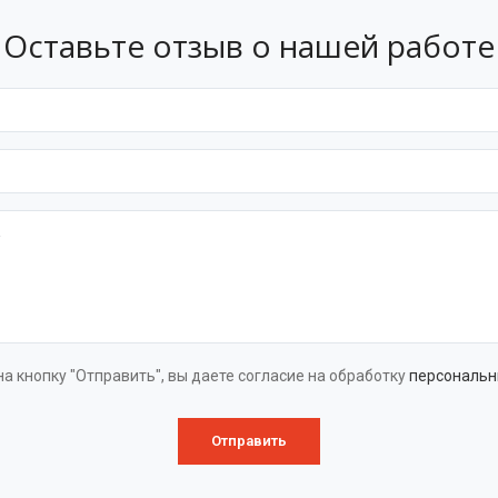
такую защиту для новых и старых емкостей, а также их содерж
омпании. Имея большой опыт работы в этой области и совреме
Оставьте отзыв о нашей работе
ю защиту вашего резервуара или колодца в самые короткие срок
 вариантов футеровки:
а листом ПП, ПЭ и другие пластики
от того, на какой стадии она производится – ее можно сделать к
овления и даже в процессе эксплуатации. Возьмем, к примеру,
а бетон в процессе изготовления. В этом случае заранее спаянн
ивает надежное сцепление защитного слоя с бетоном.
а кнопку "Отправить", вы даете согласие на обработку
персональн
, когда футеровка производится в уже изготовленной емкости – 
 раскрой листового материала, и высококачественная экструзион
 сложный, но, тем не менее, предоставляет заказчикам ряд су
Отправить
щества