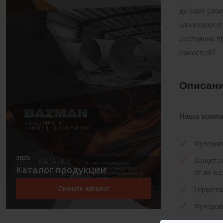
делают свое
начавшееся 
состоянии п
емкостей?
Описан
Наша компа
Футеров
2025
Защита 
Каталог продукции
от их на
Скачать каталог
Гермети
Футеров