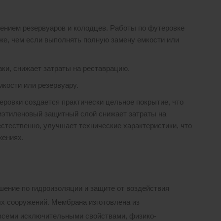
лением резервуаров и колодцев. Работы по футеровке
иже, чем если выполнять полную замену емкости или
аки, снижает затраты на реставрацию.
мкости или резервуару.
теровки создается практически цельное покрытие, что
иэтиленовый защитный слой снижает затраты на
естественно, улучшает технические характеристики, что
жениях.
ение по гидроизоляции и защите от воздействия
х сооружений. Мембрана изготовлена из
всеми исключительными свойствами, физико-