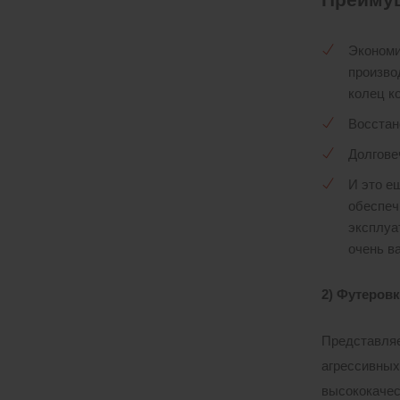
Экономи
произво
колец к
Восстан
Долгове
И это е
обеспеч
эксплуа
очень в
2) Футеров
Представляе
агрессивных
высококачес