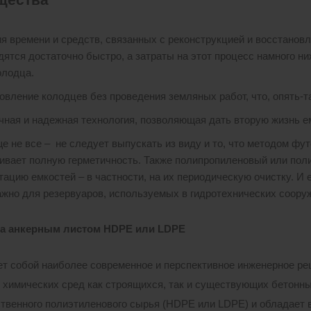
я времени и средств, связанных с реконструкцией и восстанов
дятся достаточно быстро, а затраты на этот процесс намного н
олодца.
овление колодцев без проведения земляных работ, что, опять-т
чная и надежная технология, позволяющая дать вторую жизнь е
ще не все – не следует выпускать из виду и то, что методом фу
ивает полную герметичность. Также полипропиленовый или пол
тацию емкостей – в частности, на их периодическую очистку. И 
ажно для резервуаров, используемых в гидротехнических соору
ка анкерным листом HDPE или LDPE
т собой наиболее современное и перспективное инженерное реш
 химических сред как строящихся, так и существующих бетонны
твенного полиэтиленового сырья (HDPE или LDPE) и обладает 