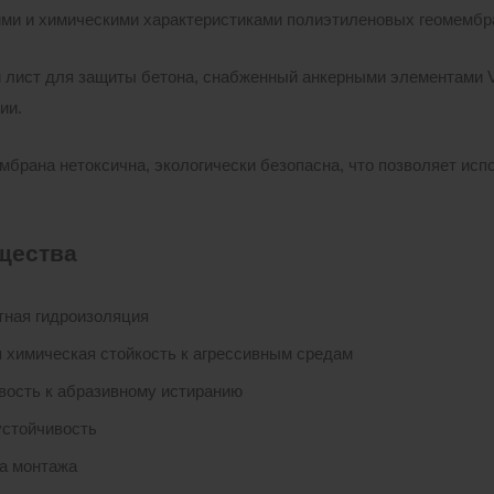
ми и химическими характеристиками полиэтиленовых геомембр
лист для защиты бетона, снабженный анкерными элементами V-
ии.
мбрана нетоксична, экологически безопасна, что позволяет испо
щества
ная гидроизоляция
 химическая стойкость к агрессивным средам
вость к абразивному истиранию
стойчивость
а монтажа