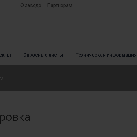
О заводе
Партнерам
екты
Опросные листы
Техническая информация
ка
ровка