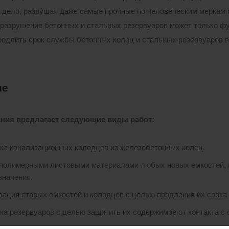
 дело, разрушая даже самые прочные по человеческим меркам 
разрушение бетонных и стальных резервуаров может только фу
родлить срок службы бетонных колец и стальных резервуаров в 
ие
ния предлагает следующие виды работ:
ка канализационных колодцев из железобетонных колец.
полимерными листовыми материалами любых новых емкостей, из
значения.
зация старых емкостей и колодцев с целью продления их срока
ка резервуаров с целью защитить их содержимое от контакта с 