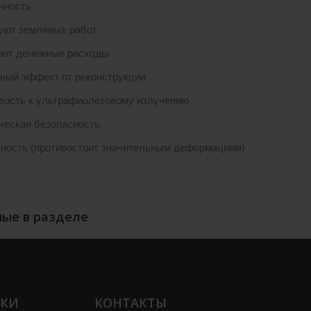
чность
уют земляных работ
ют денежные расходы
ный эффект от реконструкции
вость к ультрафиолетовому излучению
ческая безопасность
ность (противостоит значительным деформациям)
ые в разделе
ЛКИ
КОНТАКТЫ