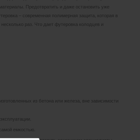
материалы. Предотвратить и даже остановить уже
теровка – современная полимерная защита, которая в
несколько раз. Что дает футеровка колодцев и
готовленных из бетона или железа, вне зависимости
 эксплуатации.
самой емкостью.