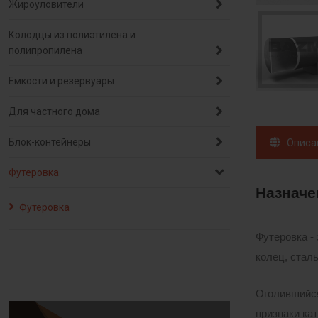
Жироуловители
Колодцы из полиэтилена и
полипропилена
Емкости и резервуары
Для частного дома
Описа
Блок-контейнеры
Футеровка
Назначе
Футеровка
Футеровка -
колец, сталь
Оголившийся
признаки ка