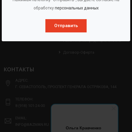
Протоколы
Проекты
обработку
персональных данных
Испытаний
Опросные Листы
Партнерам
Отправить
Техническая Информация
Производство
Политика Конфиденциальности
Договор-Оферта
КОНТАКТЫ
АДРЕС:
Г. СЕВАСТОПОЛЬ, ПРОСПЕКТ ГЕНЕРАЛА ОСТРЯКОВА, 144
ТЕЛЕФОН:
8 (918) 101-24-00
EMAIL:
INFO@BAZMAN.RU
Ольга Кравченко