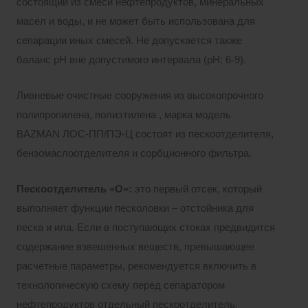
состоящий из смеси нефтепродуктов, минеральных
масел и воды, и не может быть использована для
сепарации иных смесей. Не допускается также
баланс pH вне допустимого интервала (pH: 6-9).
Ливневые очистные сооружения из высокопрочного
полипропилена, полиэтилена , марка модель
BAZMAN ЛОС-ПП/ПЭ-Ц состоят из пескоотделителя,
бензомаслоотделителя и сорбционного фильтра.
Пескоотделитель «О»:
это первый отсек, который
выполняет функции песколовки – отстойника для
песка и ила. Если в поступающих стоках предвидится
содержание взвешенных веществ, превышающее
расчетные параметры, рекомендуется включить в
технологическую схему перед сепаратором
нефтепродуктов отдельный пескоотделитель.