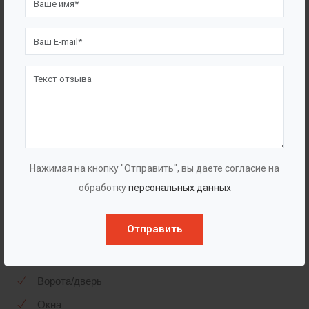
Блок-контейнеры оснащаются системой
принудительной вентиляции воздуха и отопления, а
также кран-балкой или ручной талью для удобства
монтажа насосного оборудования. В комплект
поставки павильона по согласованию с заказчиком
могут входить: пожарная и охранная сигнализации,
герметичная ёмкость для мусора из
сороулавливающей корзины, узел учета расхода
стоков и прочее оборудование.
Нажимая на кнопку "Отправить", вы даете согласие на
обработку
персональных данных
Комплектация
Отправить
Утепленный корпус
Ворота/дверь
Окна