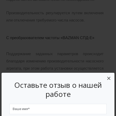
Производительность регулируется путем включения
или отключения требуемого числа насосов.
С преобразователем частоты «BAZMAN СПД-Е»
Поддержание заданных параметров происходит
благодаря изменению производительности насосного
агрегата, при этом работа установки осуществляется
следующим образом: один рабочий, второй жесткий
×
Оставьте отзыв о нашей
резерв.
работе
С преобразователем частоты «BAZMAN СПД-Е»