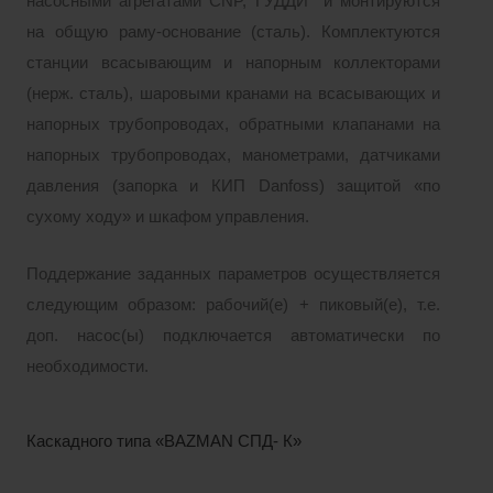
насосными агрегатами CNP, ГУДДИ и монтируются
на общую раму-основание (сталь). Комплектуются
станции всасывающим и напорным коллекторами
(нерж. сталь), шаровыми кранами на всасывающих и
напорных трубопроводах, обратными клапанами на
напорных трубопроводах, манометрами, датчиками
давления (запорка и КИП Danfoss) защитой «по
сухому ходу» и шкафом управления.
Поддержание заданных параметров осуществляется
следующим образом: рабочий(е) + пиковый(е), т.е.
доп. насос(ы) подключается автоматически по
необходимости.
Каскадного типа «BAZMAN СПД- К»