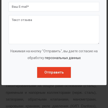
Поддержание заданных параметров происходит
благодаря изменению производительности насосных
агрегатов, при этом работа установки
осуществляется следующим образом: один
рабочий(е) + пиковый(е), т.е. доп. насос(ы)
подключается автоматически по необходимости.
Станции пожаротушения (СПТ)
Нажимая на кнопку "Отправить", вы даете согласие на
обработку
персональных данных
Автоматическая насосная установка водяного
Отправить
пожаротушения «BAZMAN СПТ-Ф» укомплектована
насосными агрегатами
CNP
, или ГУДДИ,
смонтированными на общей раме-основании (сталь),
приемным и напорным коллекторами (нерж. сталь),
затворами, обратными клапанами, манометрами,
шаровыми кранами, реле давления (КИП Danfoss),