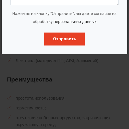
для удобства обслуживания.
Нажимая на кнопку "Отправить", вы даете согласие на
Комплектация
обработку
персональных данных
Отправить
Патрубки различного диаметра
Горловины различного диаметра
Лестница (материал ПП, AISI, Алюминий)
Преимущества
простота использования;
герметичность;
отсутствие побочных продуктов, загрязняющих
окружающую среду;