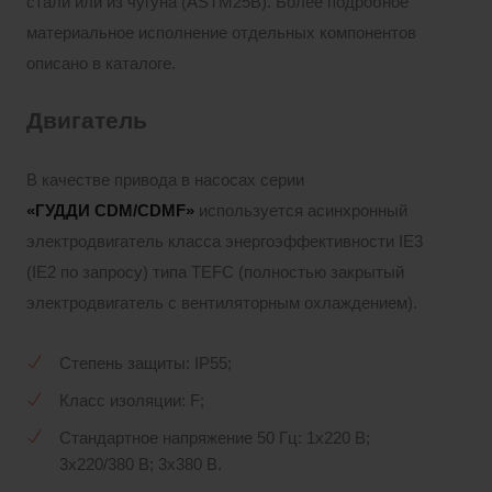
стали или из чугуна (ASTM25B). Более подробное
материальное исполнение отдельных компонентов
описано в каталоге.
Двигатель
В качестве привода в насосах серии
«ГУДДИ
CDM/CDMF»
используется асинхронный
электродвигатель класса энергоэффективности IE3
(IE2 по запросу) типа TEFC (полностью закрытый
электродвигатель с вентиляторным охлаждением).
Степень защиты: IP55;
Класс изоляции: F;
Стандартное напряжение 50 Гц: 1х220 В;
3x220/380 В; 3x380 В.