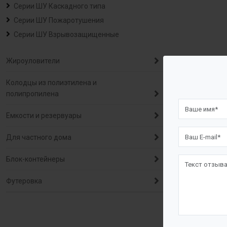
Серии ШУ Каскадного типа
Серии ШУ Пожаротушения
Серии ШУ Взрывозащищенные
Жироуловители
Колодцы из полиэтилена и
полипропилена
Емкости и резервуары
Для частного дома
Блок-контейнеры
Футеровка