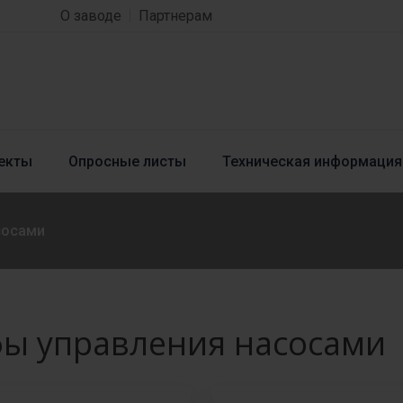
О заводе
Партнерам
екты
Опросные листы
Техническая информация
сосами
ы управления насосами