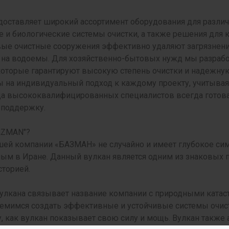
оставляет широкий ассортимент оборудования для разли
 и биологические системы очистки, а также решения для 
ые очистные сооружения эффективно удаляют загрязнени
 на водоемы. Для хозяйственно-бытовых нужд мы разраб
которые гарантируют высокую степень очистки и надежную
на индивидуальный подход к каждому проекту, учитывая 
а высококвалифицированных специалистов всегда готова
 поддержку.
AZMAN"?
ей компании «БАЗМАН» не случайно и имеет глубокое сим
ым в Иране. Данный вулкан является одним из знаковых
сторией.
улкана связывает название компании с природными катаст
ремимся создать эффективные и устойчивые системы очист
, как вулкан показывает свою силу и мощь. Вулкан также 