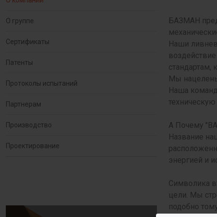
О компании
БАЗМАН пред
О группе
механические
Сертификаты
Наши ливнев
воздействие
Патенты
стандартам, 
Мы нацелены 
Протоколы испытаний
Наша команд
техническую
Партнерам
А Почему "B
Производство
Название наш
Проектирование
расположенн
энергией и и
Символика в
цели. Мы ст
подобно тому