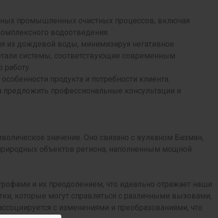
чных промышленных очистных процессов, включая
комплексного водоотведения.
я из дождевой воды, минимизируя негативное
отали системы, соответствующие современным
 работу.
особенности продукта и потребности клиента.
 предложить профессиональные консультации и
волическое значение. Оно связано с вулканом Базман,
 природных объектов региона, наполненным мощной
рофами и их преодолением, что идеально отражает наши
ки, которые могут справляться с различными вызовами,
ассоциируется с изменениями и преобразованиями, что