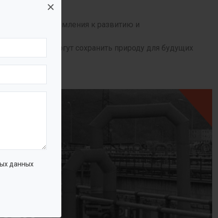
×
й идеологии, стремления к развитию и
хнологий.
, которые помогут сохранить природу для будущих
ых данных