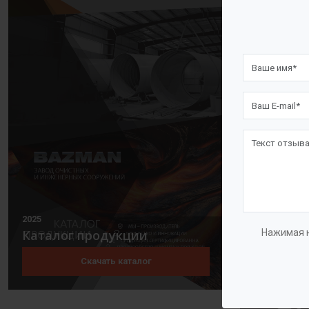
перекликаетс
Таким образо
совершенств
Мы гордимся
поколений.
Корпоративн
2025
Нажимая н
Каталог продукции
Скачать каталог