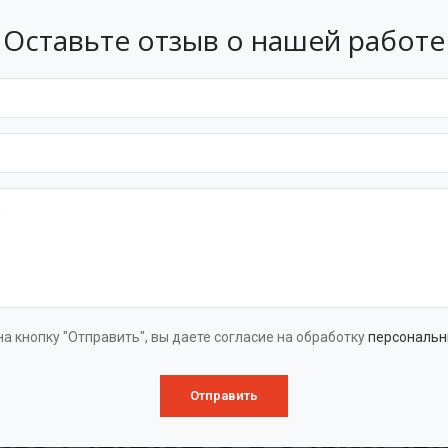
я с нашими инновациями в области очистных технологий.
Оставьте отзыв о нашей работе
м, «БАЗМАН» — это не просто название, а отражение наше
ованию в области емкостного оборудования и очистных те
 тем, что можем предложить высококачественные решения
ая презентация БАЗМАН
а кнопку "Отправить", вы даете согласие на обработку
персональн
Отправить