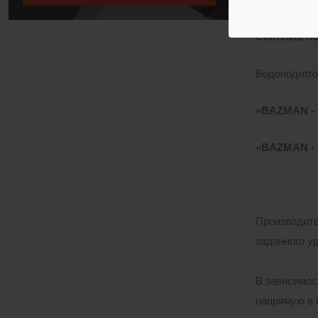
Системы п
Водоподгото
«BAZMAN -
«BAZMAN -
Производите
заданного у
В зависимос
напрямую в 