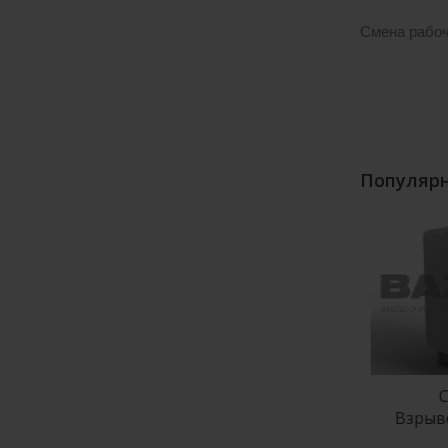
Смена рабоч
Популярн
ШУ
Серии ШУ
С
щенные
Пожаротушения
Взрыв