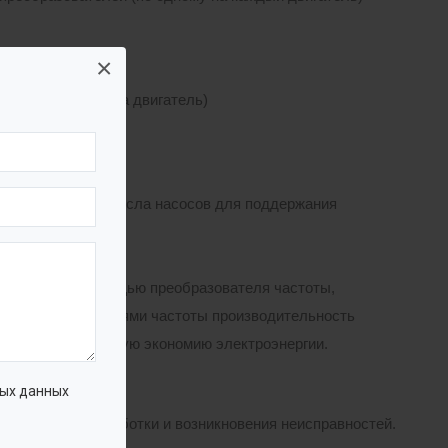
×
ска (по одному на двигатель)
ния требуемого числа насосов для поддержания
ствляется с помощью преобразователя частоты,
 с преобразователями частоты производительность
 что даем ощутимую экономию электроэнергии.
ых данных
ки, времени наработки и возникновения неисправностей.