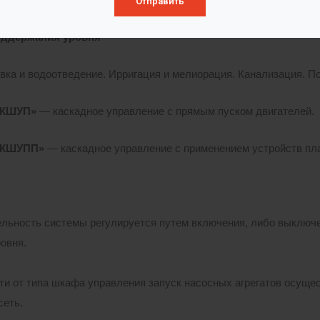
Отправить
оддержания уровня
вка и водоотведение. Ирригация и мелиорация. Канализация. П
 КШУП»
— каскадное управление с прямым пуском двигателей.
 КШУПП»
— каскадное управление с применением устройств плав
льность системы регулируется путем включения, либо выключе
ровня.
ти от типа шкафа управления запуск насосных агрегатов осуще
сеть.