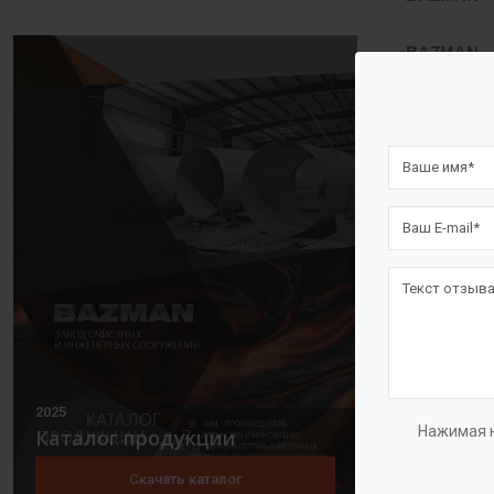
«BAZMAN -
«BAZMAN -
Производите
заданного па
В зависимос
устройства 
системы упр
2025
Нажимая н
Каталог продукции
Смена рабоч
Скачать каталог