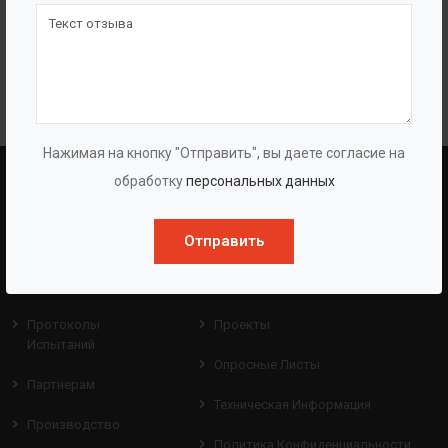
ВОЗВРАТ К СПИСКУ
Нажимая на кнопку "Отправить", вы даете согласие на
обработку
персональных данных
BAZMAN
ПОЛЕЗНЫЕ ССЫЛКИ
Отправить
О Компании
Оборудование
О Группе
Услуги
Протоколы
Проекты
Испытаний
Опросные Листы
Партнерам
Техническая Информация
Производство
Политика Конфиденциальности