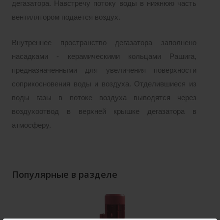
дегазатора. Навстречу потоку воды в нижнюю часть
вентилятором подается воздух.
Внутреннее пространство дегазатора заполнено
насадками - керамическими кольцами Рашига,
предназначенными для увеличения поверхности
соприкосновения воды и воздуха. Отделившиеся из
воды газы в потоке воздуха выводятся через
воздухоотвод в верхней крышке дегазатора в
атмосферу.
Популярные в разделе