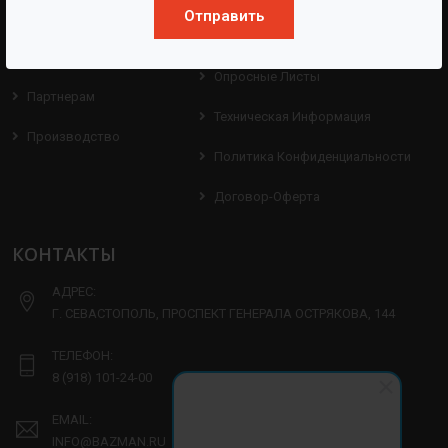
Отправить
Протоколы
Проекты
Испытаний
Опросные Листы
Партнерам
Техническая Информация
Производство
Политика Конфиденциальности
Договор-Оферта
КОНТАКТЫ
АДРЕС:
Г. СЕВАСТОПОЛЬ, ПРОСПЕКТ ГЕНЕРАЛА ОСТРЯКОВА, 144
ТЕЛЕФОН:
8 (918) 101-24-00
EMAIL:
INFO@BAZMAN.RU