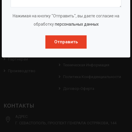
BAZMAN
ПОЛЕЗНЫЕ ССЫЛКИ
Нажимая на кнопку "Отправить", вы даете согласие на
О Компании
Оборудование
обработку
персональных данных
О Группе
Услуги
Отправить
Протоколы
Проекты
Испытаний
Опросные Листы
Партнерам
Техническая Информация
Производство
Политика Конфиденциальности
Договор-Оферта
КОНТАКТЫ
АДРЕС:
Г. СЕВАСТОПОЛЬ, ПРОСПЕКТ ГЕНЕРАЛА ОСТРЯКОВА, 144