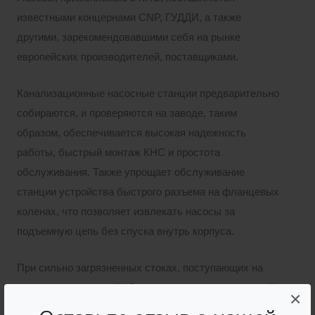
известными концернами CNP, ГУДДИ, а также
другими, зарекомендовавшими себя на рынке
европейских производителей, поставщиками.
Канализационные насосные станции предварительно
собираются, и проверяются на заводе, таким
образом, обеспечивается высокая надежность
работы, быстрый монтаж КНС и простота
обслуживания. Также упрощает обслуживание
станции устройства быстрого разъема на фланцевых
коленах, что позволяет извлекать насосы за
подъемную цепь без спуска внутрь корпуса.
При сильно загрязненных стоках, поступающих на
станцию, в корпусе КНС, вместо сороулавливающей
×
корзины, применяется дробилка-измельчитель, что