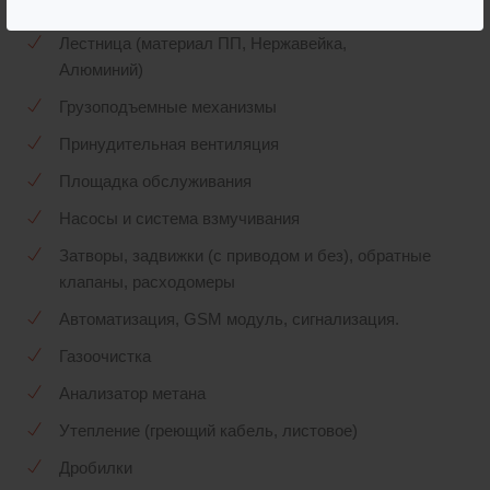
Корзина для сбора мусора (нержавейка, ПП)
Лестница (материал ПП, Нержавейка,
Алюминий)
Грузоподъемные механизмы
Принудительная вентиляция
Площадка обслуживания
Насосы и система взмучивания
Затворы, задвижки (с приводом и без), обратные
клапаны, расходомеры
Автоматизация, GSМ модуль, сигнализация.
Газоочистка
Анализатор метана
Утепление (греющий кабель, листовое)
Дробилки