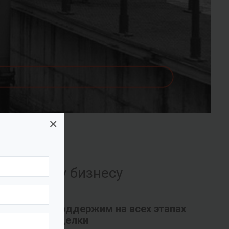
×
их вашему бизнесу
Поддержим на всех этапах
сделки