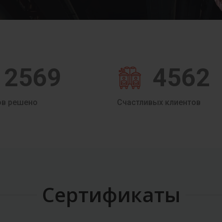
2569
4562
ов решено
Счастливых клиентов
Сертификаты