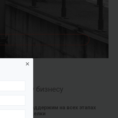
×
их вашему бизнесу
Поддержим на всех этапах
сделки