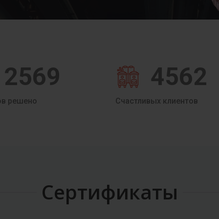
2569
4562
ов решено
Счастливых клиентов
Сертификаты