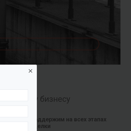
×
их вашему бизнесу
Поддержим на всех этапах
сделки