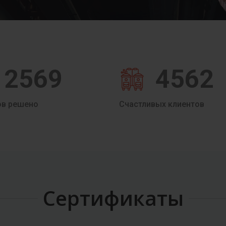
2569
4562
ов решено
Счастливых клиентов
Сертификаты